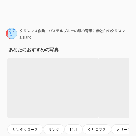
クリスマス作曲。パステルブルーの紙の背景に赤と白のクリスマスの装飾。
aisland
あなたにおすすめの写真
サンタクロース
サンタ
12月
クリスマス
メリークリ