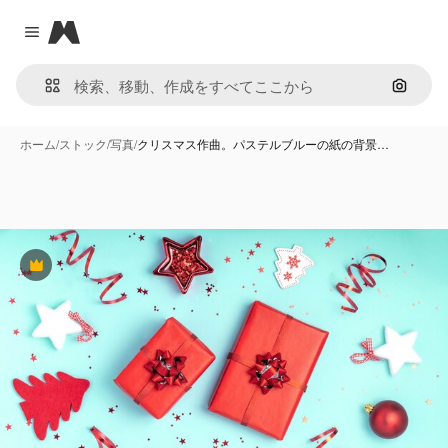
Magnific
Close menu
画像で
ホーム
/
ストック
/
写真
/
クリスマス作曲。パステルブルーの紙の背景…
Premium