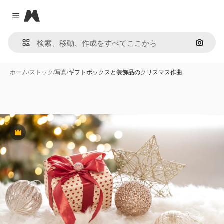
Magnific
Close menu
画像で
ホーム
/
ストック
/
写真
/
ギフトボックスと装飾品のクリスマス作曲
Premium