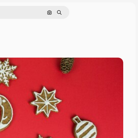
画像で検索
検索