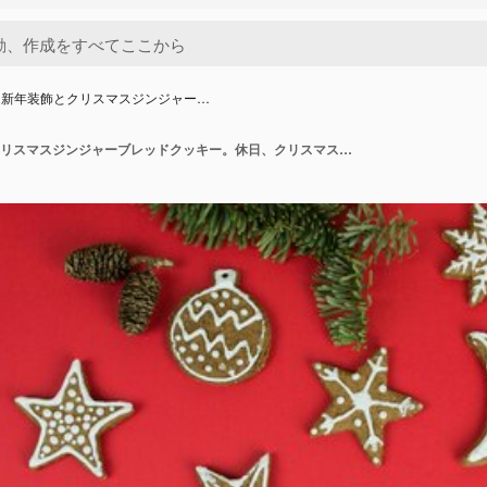
に新年装飾とクリスマスジンジャー…
赤の背景に新年装飾とクリスマスジンジャーブレッドクッキー。休日、クリスマス、デザート、正月料理、デザイン要素の概念