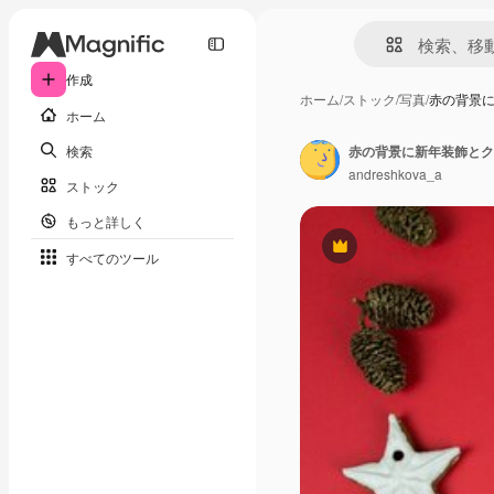
作成
ホーム
/
ストック
/
写真
/
赤の背景
ホーム
検索
andreshkova_a
ストック
もっと詳しく
Premium
すべてのツール