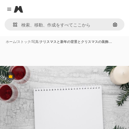
Magnific
Close menu
画像で
ホーム
/
ストック
/
写真
/
クリスマスと新年の背景とクリスマスの装飾…
Premium