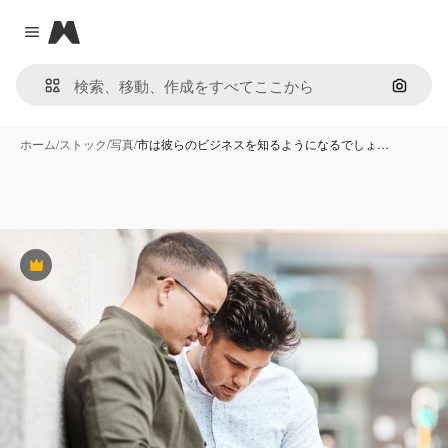
Magnific
Close menu
画像で
ホーム
/
ストック
/
写真
/
市は彼らのビジネスを知るようになるでしょ…
Premium