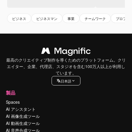
ビジネス
ビジネスマン
事業
チームワーク
プロフェ
最高のクリエイティブ制作を導くためのプラットフォーム。クリ
エイター、企業、代理店、スタジオを含む100万人以上が利用し
ています。
日本語
製品
Spaces
AI アシスタント
AI 画像生成ツール
AI 動画生成ツール
AI 音声合成ツール