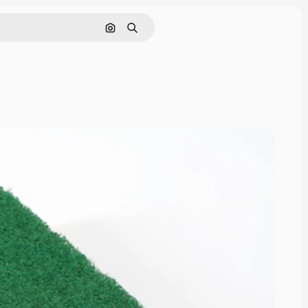
画像で検索
検索