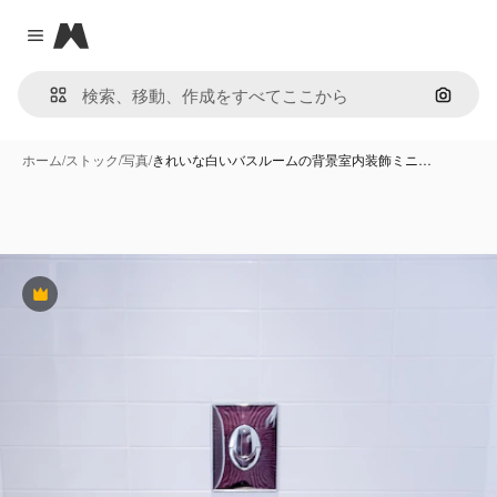
Magnific
Close menu
画像で
ホーム
/
ストック
/
写真
/
きれいな白いバスルームの背景室内装飾ミニ…
Premium