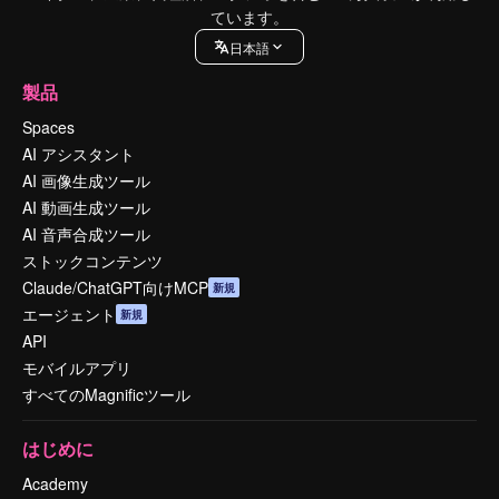
ています。
日本語
製品
Spaces
AI アシスタント
AI 画像生成ツール
AI 動画生成ツール
AI 音声合成ツール
ストックコンテンツ
Claude/ChatGPT向けMCP
新規
エージェント
新規
API
モバイルアプリ
すべてのMagnificツール
はじめに
Academy