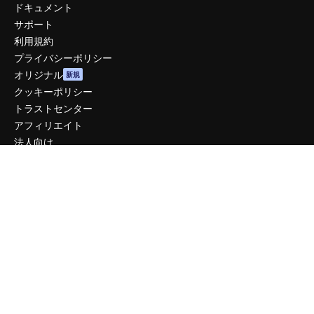
ドキュメント
サポート
利用規約
プライバシーポリシー
オリジナル
新規
クッキーポリシー
トラストセンター
アフィリエイト
法人向け
運営
料金
会社概要
Reviews
採用情報
検索トレンド
ブログ
イベント