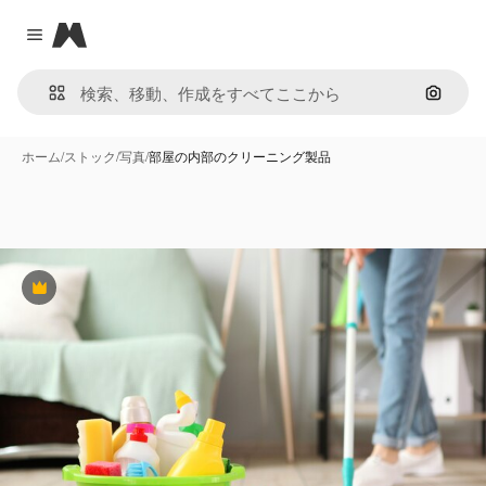
Magnific
Close menu
画像で
ホーム
/
ストック
/
写真
/
部屋の内部のクリーニング製品
Premium