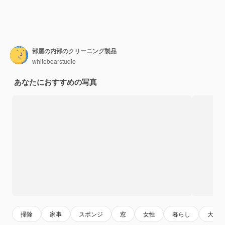
部屋の内部のクリーニング製品
whitebearstudio
あなたにおすすめの写真
掃除
家事
スポンジ
窓
女性
暮らし
大人