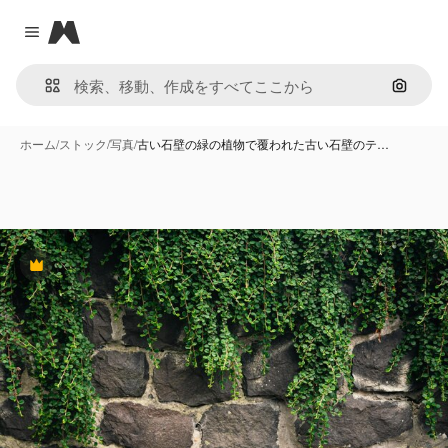
Magnific
Close menu
画像で
ホーム
/
ストック
/
写真
/
古い石壁の緑の植物で覆われた古い石壁のテ…
Premium