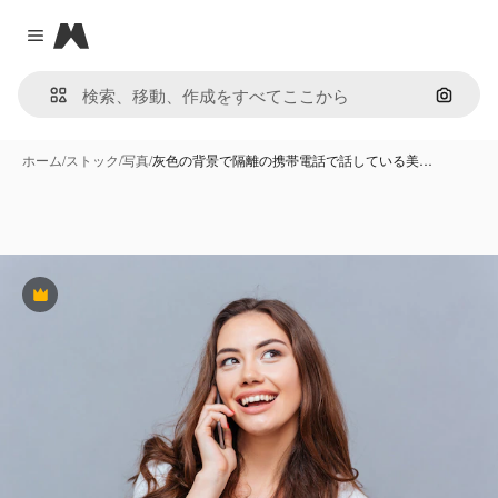
Magnific
Close menu
画像で
ホーム
/
ストック
/
写真
/
灰色の背景で隔離の携帯電話で話している美…
Premium