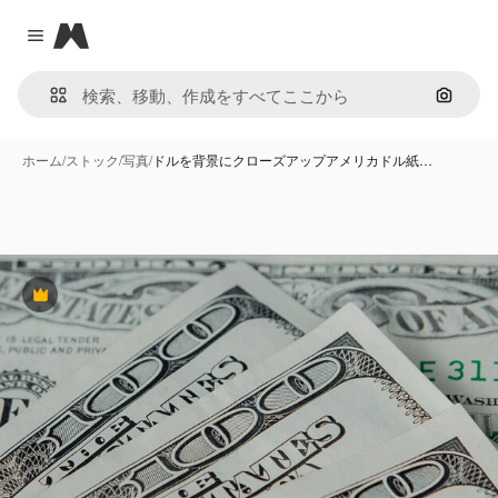
Magnific
Close menu
画像で
ホーム
/
ストック
/
写真
/
ドルを背景にクローズアップアメリカドル紙…
Premium