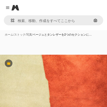
Magnific
Close menu
画像で
ホーム
/
ストック
/
写真
/
ベージュとタンレザーを2つのセクションに…
Premium