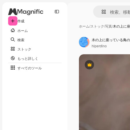
作成
ホーム
/
ストック
/
写真
/
木の上に
ホーム
検索
木の上に座っている鳥の
hiperdino
ストック
もっと詳しく
Premium
すべてのツール