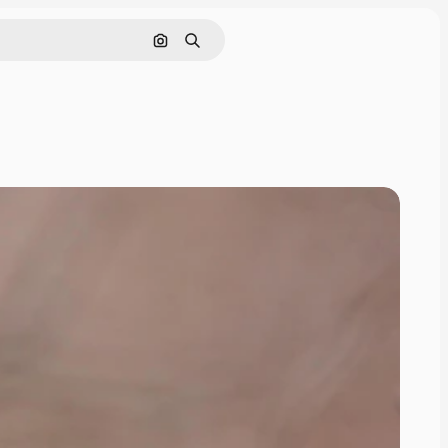
画像で検索
検索