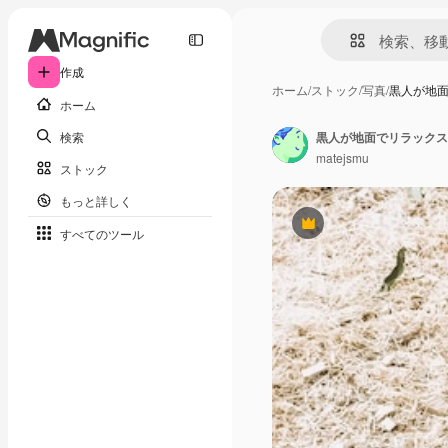
作成
ホーム
/
ストック
/
写真
/
黒人が地
ホーム
検索
黒人が地面でリラックス
matejsmu
ストック
もっと詳しく
Premium
すべてのツール