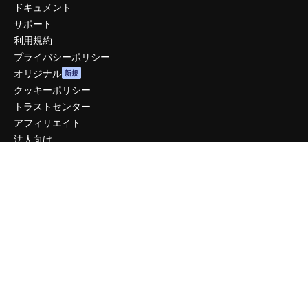
ドキュメント
サポート
利用規約
プライバシーポリシー
オリジナル
新規
クッキーポリシー
トラストセンター
アフィリエイト
法人向け
運営
料金
会社概要
Reviews
採用情報
検索トレンド
ブログ
イベント