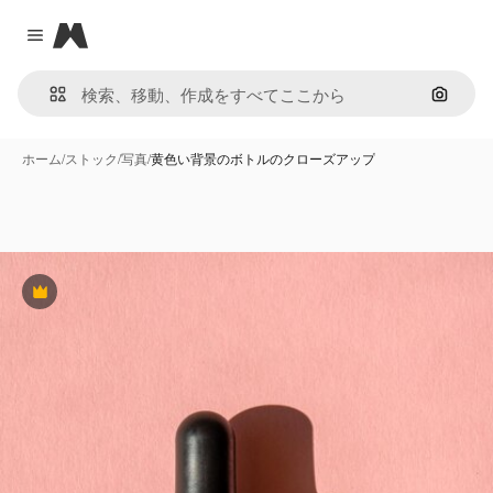
Magnific
Close menu
画像で
ホーム
/
ストック
/
写真
/
黄色い背景のボトルのクローズアップ
Premium