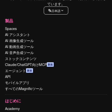
ています。
日本語
製品
Spaces
AI アシスタント
AI 画像生成ツール
AI 動画生成ツール
AI 音声合成ツール
ストックコンテンツ
Claude/ChatGPT向けMCP
新規
エージェント
新規
API
モバイルアプリ
すべてのMagnificツール
はじめに
Academy