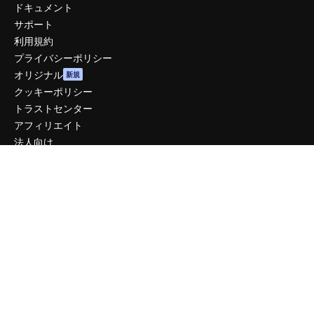
ドキュメント
サポート
利用規約
プライバシーポリシー
オリジナル
新規
クッキーポリシー
トラストセンター
アフィリエイト
法人向け
運営
料金
会社概要
Reviews
採用情報
検索トレンド
ブログ
イベント