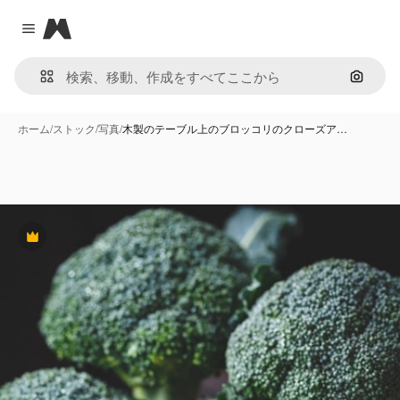
Magnific
Close menu
画像で
ホーム
/
ストック
/
写真
/
木製のテーブル上のブロッコリのクローズア…
Premium