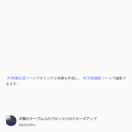
AI 画像生成ツール
でオリジナル画像を作成し、
AI 写真編集ツール
で編集で
きます。
木製のテーブル上のブロッコリのクローズアップ
tatuthaithu