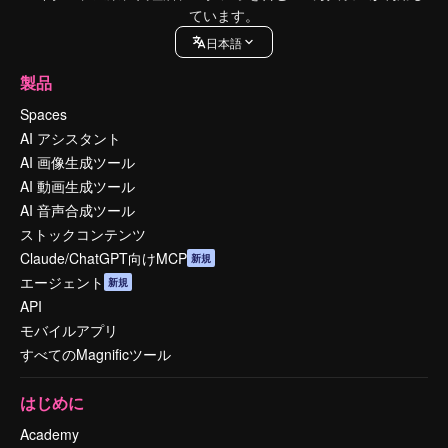
ています。
日本語
製品
Spaces
AI アシスタント
AI 画像生成ツール
AI 動画生成ツール
AI 音声合成ツール
ストックコンテンツ
Claude/ChatGPT向けMCP
新規
エージェント
新規
API
モバイルアプリ
すべてのMagnificツール
はじめに
Academy