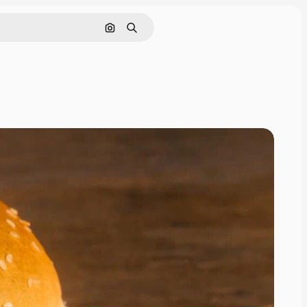
画像で検索
検索