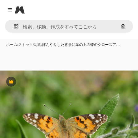
Magnific
Close menu
画像で
ホーム
/
ストック
/
写真
/
ぼんやりした背景に葉の上の蝶のクローズア…
Premium