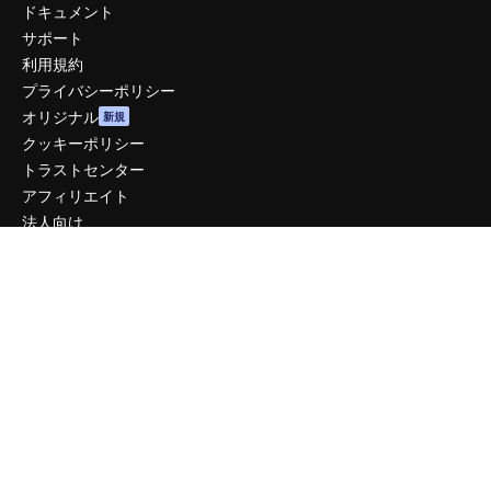
ドキュメント
サポート
利用規約
プライバシーポリシー
オリジナル
新規
クッキーポリシー
トラストセンター
アフィリエイト
法人向け
運営
料金
会社概要
Reviews
採用情報
検索トレンド
ブログ
イベント