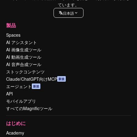
ています。
日本語
製品
Spaces
AI アシスタント
AI 画像生成ツール
AI 動画生成ツール
AI 音声合成ツール
ストックコンテンツ
Claude/ChatGPT向けMCP
新規
エージェント
新規
API
モバイルアプリ
すべてのMagnificツール
はじめに
Academy