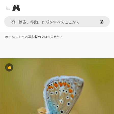
Magnific
Close menu
画像で
ホーム
/
ストック
/
写真
/
蝶のクローズアップ
Premium