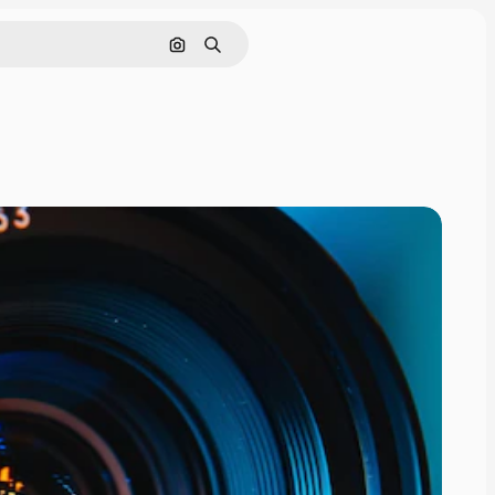
画像で検索
検索