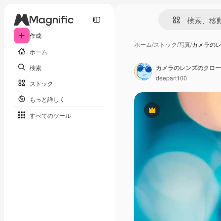
作成
ホーム
/
ストック
/
写真
/
カメラの
ホーム
検索
カメラのレンズのクロー
deepart100
ストック
もっと詳しく
Premium
すべてのツール