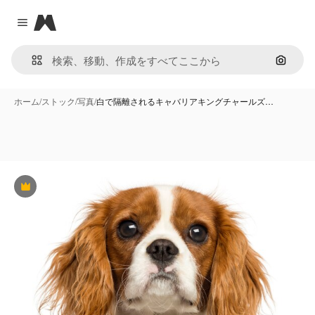
Magnific
Close menu
画像で
ホーム
/
ストック
/
写真
/
白で隔離されるキャバリアキングチャールズ…
Premium