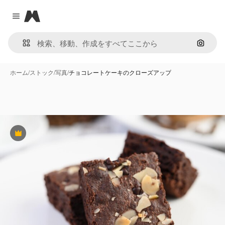
Magnific
Close menu
画像で
ホーム
/
ストック
/
写真
/
チョコレートケーキのクローズアップ
Premium