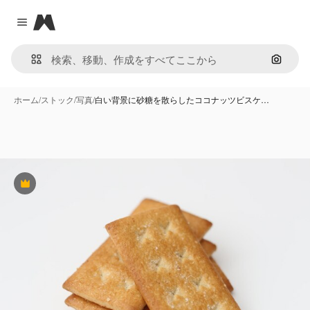
Magnific
Close menu
画像で
ホーム
/
ストック
/
写真
/
白い背景に砂糖を散らしたココナッツビスケ…
Premium