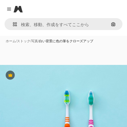
Magnific
Close menu
画像で
ホーム
/
ストック
/
写真
/
白い背景に色の筆をクローズアップ
Premium