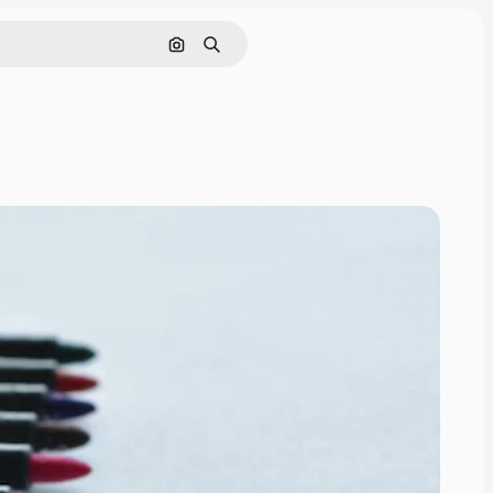
画像で検索
検索