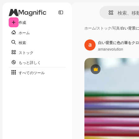
作成
ホーム
/
ストック
/
写真
/
白い背景
ホーム
検索
白い背景に色の筆をクロ
amanevolution
ストック
もっと詳しく
Premium
すべてのツール