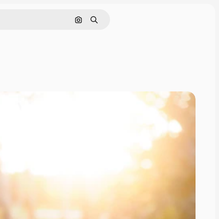
画像で検索
検索