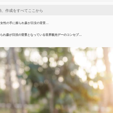
が女性の手に握られ森が日没の背景…
コンパスが女性の手に握られ森が日没の背景となっている世界観光デーのコンセプト 正しい方向を探すと旅行