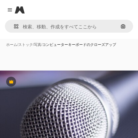
Magnific
Close menu
画像で
ホーム
/
ストック
/
写真
/
コンピューターキーボードのクローズアップ
Premium