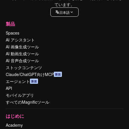
ています。
日本語
製品
Spaces
AI アシスタント
AI 画像生成ツール
AI 動画生成ツール
AI 音声合成ツール
ストックコンテンツ
Claude/ChatGPT向けMCP
新規
エージェント
新規
API
モバイルアプリ
すべてのMagnificツール
はじめに
Academy