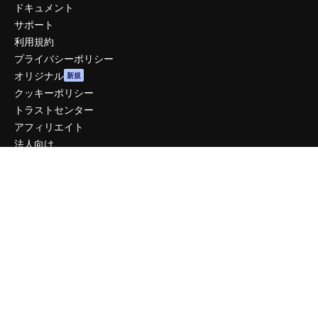
ドキュメント
サポート
利用規約
プライバシーポリシー
オリジナル
新規
クッキーポリシー
トラストセンター
アフィリエイト
法人向け
運営
料金
会社概要
Reviews
採用情報
検索トレンド
ブログ
イベント