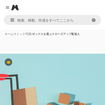
Magnific
Close menu
画像で
ホーム
/
ストック
/
写真
/
ボックスを運ぶクローズアップ配達人
Premium