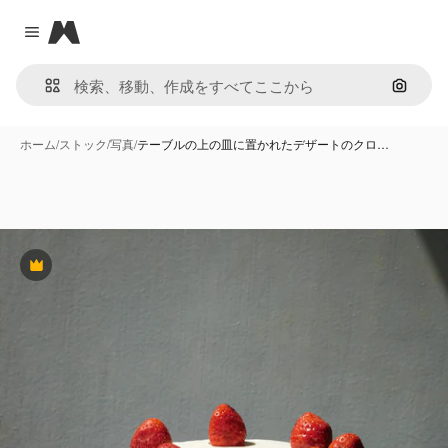
Magnific
Close menu
画像で
ホーム
/
ストック
/
写真
/
テーブルの上の皿に置かれたデザートのクロ…
Premium