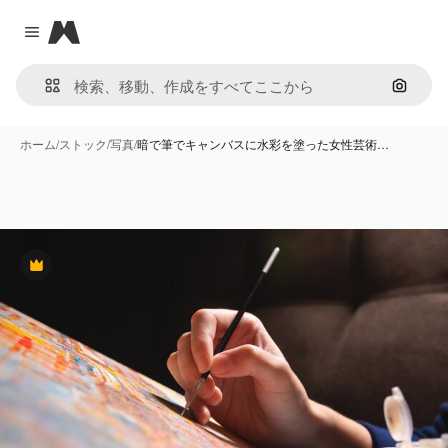
Magnific
Close menu
画像で
ホーム
/
ストック
/
写真
/
暗で筆でキャンバスに水彩を塗った女性芸術…
Premium