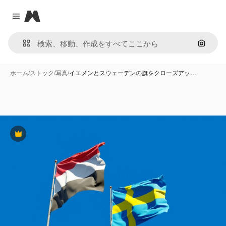
Magnific
Close menu
画像で
ホーム
/
ストック
/
写真
/
イエメンとスウェーデンの旗をクローズアッ…
Premium