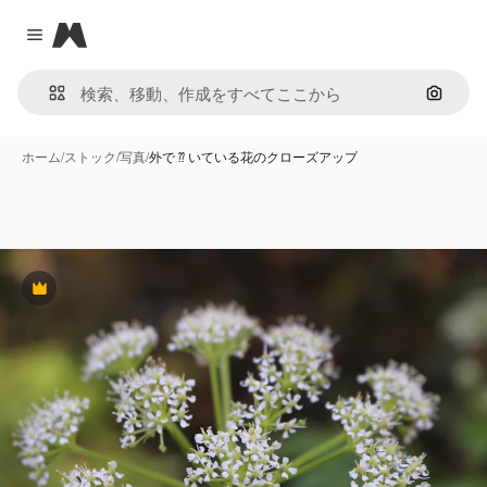
Magnific
Close menu
画像で
ホーム
/
ストック
/
写真
/
外で ⁇ いている花のクローズアップ
Premium