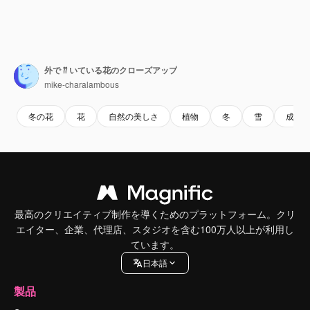
外で ⁇ いている花のクローズアップ
mike-charalambous
冬の花
花
自然の美しさ
植物
冬
雪
成長
最高のクリエイティブ制作を導くためのプラットフォーム。クリ
エイター、企業、代理店、スタジオを含む100万人以上が利用し
ています。
日本語
製品