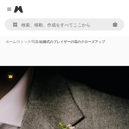
Magnific
Close menu
画像で
ホーム
/
ストック
/
写真
/
結婚式のブレイザーの花のクローズアップ
Premium