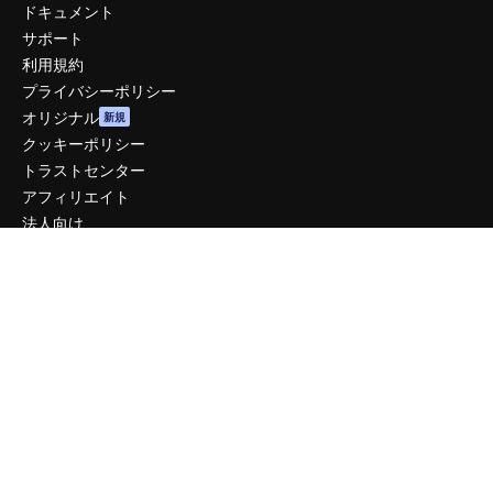
ドキュメント
サポート
利用規約
プライバシーポリシー
オリジナル
新規
クッキーポリシー
トラストセンター
アフィリエイト
法人向け
運営
料金
会社概要
Reviews
採用情報
検索トレンド
ブログ
イベント