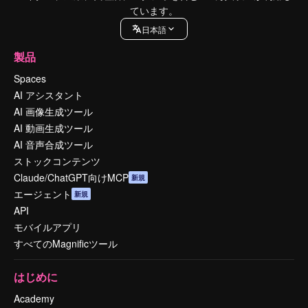
ています。
日本語
製品
Spaces
AI アシスタント
AI 画像生成ツール
AI 動画生成ツール
AI 音声合成ツール
ストックコンテンツ
Claude/ChatGPT向けMCP
新規
エージェント
新規
API
モバイルアプリ
すべてのMagnificツール
はじめに
Academy