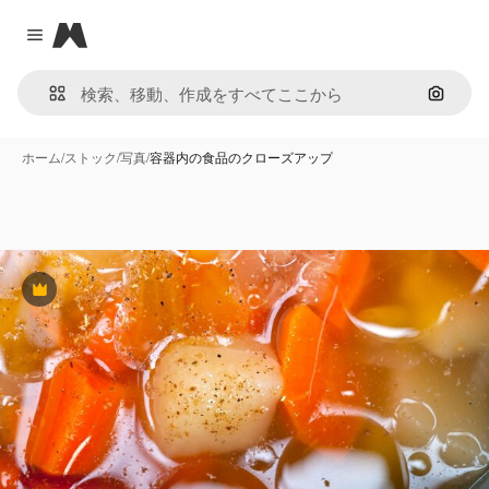
Magnific
Close menu
画像で
ホーム
/
ストック
/
写真
/
容器内の食品のクローズアップ
Premium