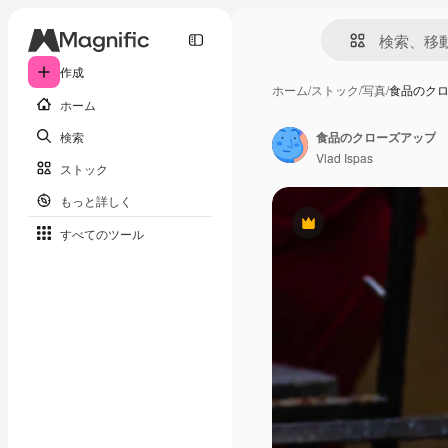
作成
ホーム
/
ストック
/
写真
/
食品のク
ホーム
検索
食品のクローズアップ
Vlad Ispas
ストック
もっと詳しく
Premium
すべてのツール