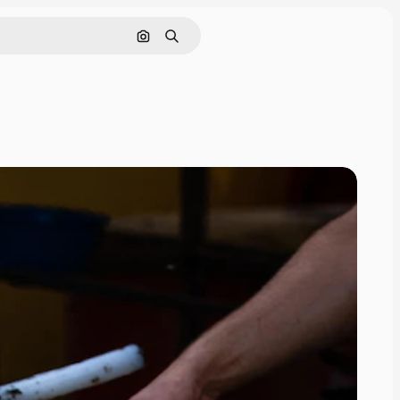
画像で検索
検索