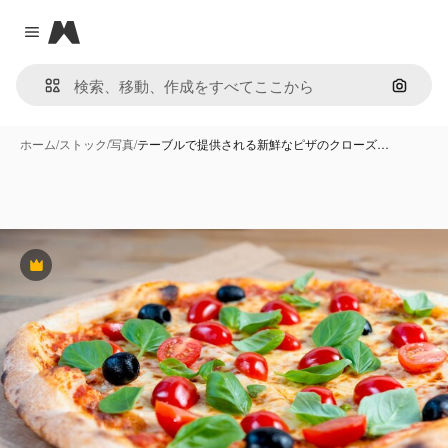
Magnific
Close menu
画像で
ホーム
/
ストック
/
写真
/
テーブルで提供される新鮮なピザのクローズ…
Premium