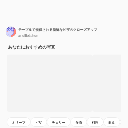
テーブルで提供される新鮮なピザのクローズアップ
artelliottchen
あなたにおすすめの写真
オリーブ
ピザ
チェリー
食物
料理
飲食
it