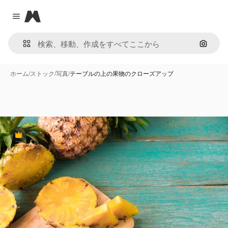
Magnific
Close menu
画像で
ホーム
/
ストック
/
写真
/
テーブルの上の果物のクローズアップ
Premium