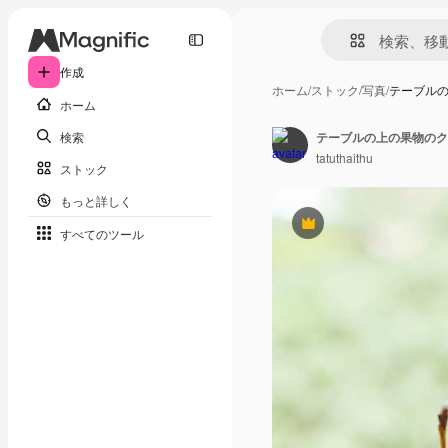
作成
ホーム
/
ストック
/
写真
/
テーブル
ホーム
検索
テーブルの上の果物のク
tatuthaithu
ストック
もっと詳しく
Premium
すべてのツール