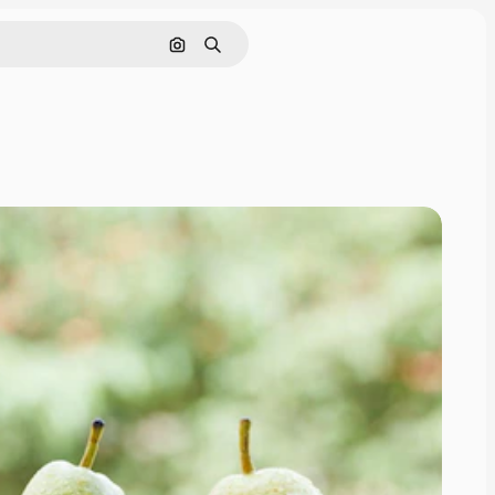
画像で検索
検索