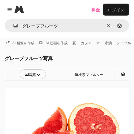
Magnific
料金
ログイン
Close menu
消去
画像で
AI 画像を作成
AI 動画を作成
夏
カフェ
木
水滴
テーブル
グレープフルーツ写真
写真
検索フィルター