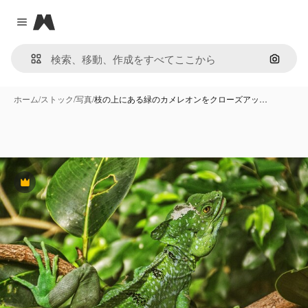
Magnific
Close menu
画像で
ホーム
/
ストック
/
写真
/
枝の上にある緑のカメレオンをクローズアッ…
Premium