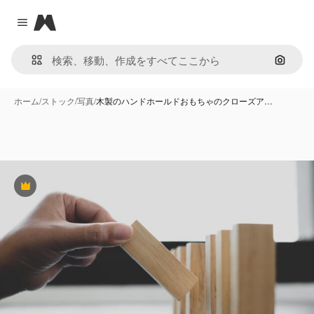
Magnific
Close menu
画像で
ホーム
/
ストック
/
写真
/
木製のハンドホールドおもちゃのクローズア…
Premium