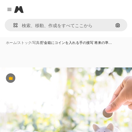
Magnific
Close menu
画像で
ホーム
/
ストック
/
写真
/
貯金箱にコインを入れる手の接写 将来の準…
Premium