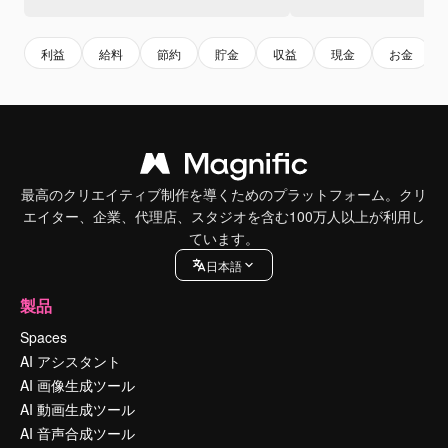
利益
給料
節約
貯金
収益
現金
お金
最高のクリエイティブ制作を導くためのプラットフォーム。クリ
エイター、企業、代理店、スタジオを含む100万人以上が利用し
ています。
日本語
製品
Spaces
AI アシスタント
AI 画像生成ツール
AI 動画生成ツール
AI 音声合成ツール