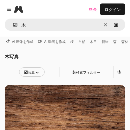
Magnific
料金
ログイン
Close menu
消去
画像で
AI 画像を作成
AI 動画を作成
桜
自然
木目
新緑
森
森林
木写真
写真
検索フィルター