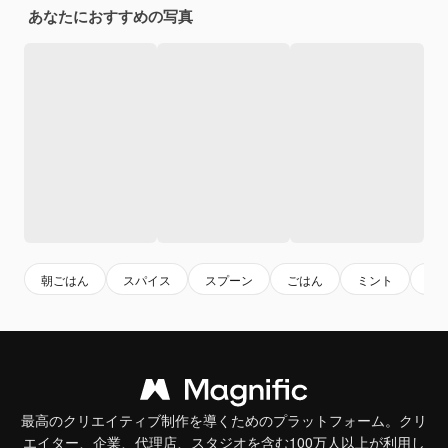
あなたにおすすめの写真
朝ごはん
スパイス
スプーン
ごはん
ミント
食
最高のクリエイティブ制作を導くためのプラットフォーム。クリ
エイター、企業、代理店、スタジオを含む100万人以上が利用し