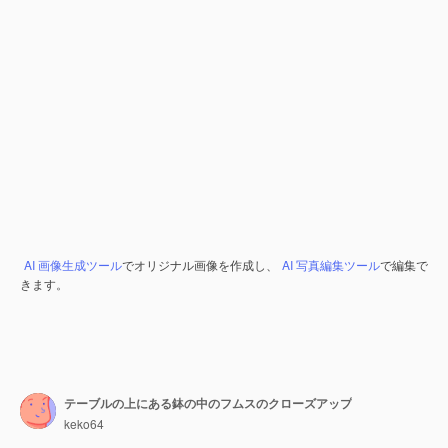
AI 画像生成ツール
でオリジナル画像を作成し、
AI 写真編集ツール
で編集で
きます。
テーブルの上にある鉢の中のフムスのクローズアップ
keko64