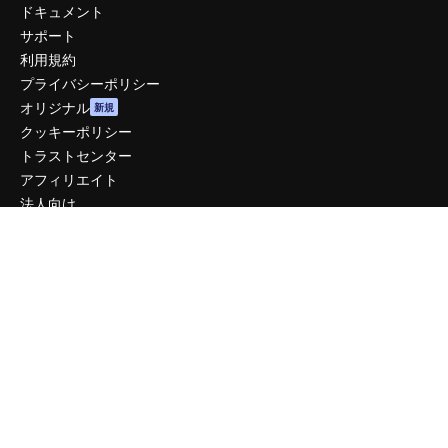
ドキュメント
サポート
利用規約
プライバシーポリシー
オリジナル
新規
クッキーポリシー
トラストセンター
アフィリエイト
法人向け
運営
料金
会社概要
Reviews
採用情報
検索トレンド
ブログ
イベント