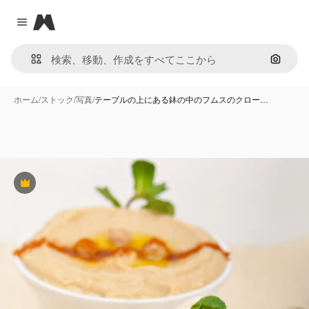
Magnific
Close menu
画像で
ホーム
/
ストック
/
写真
/
テーブルの上にある鉢の中のフムスのクロー…
Premium