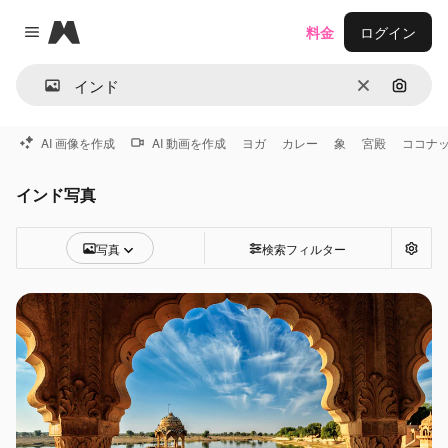
Magnific
料金
ログイン
Close menu
消去
画像で
AI 画像を作成
AI 動画を作成
ヨガ
カレー
象
宮殿
ココナ
インド写真
写真
検索フィルター