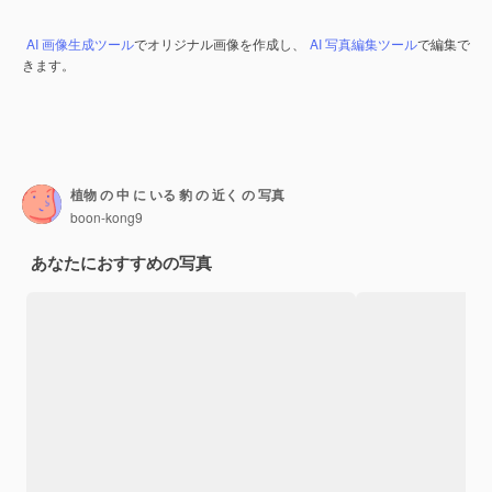
AI 画像生成ツール
でオリジナル画像を作成し、
AI 写真編集ツール
で編集で
きます。
植物 の 中 に いる 豹 の 近く の 写真
boon-kong9
あなたにおすすめの写真