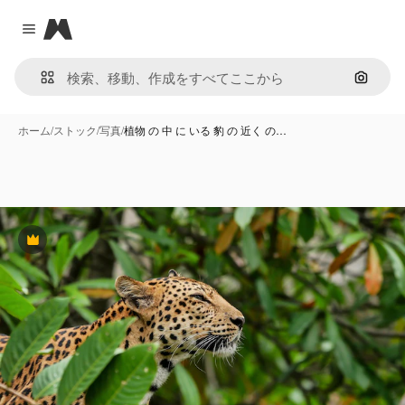
Magnific
Close menu
画像で
ホーム
/
ストック
/
写真
/
植物 の 中 に いる 豹 の 近く の…
Premium