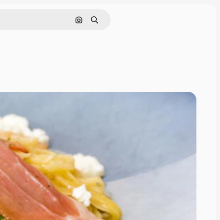
画像で検索
検索