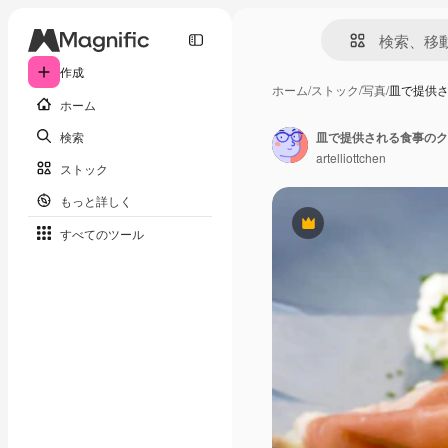
作成
ホーム
/
ストック
/
写真
/
皿で提供
ホーム
検索
皿で提供される食事のク
artelliottchen
ストック
もっと詳しく
Premium
すべてのツール