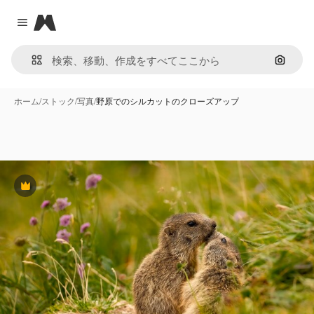
Magnific
Close menu
画像で
ホーム
/
ストック
/
写真
/
野原でのシルカットのクローズアップ
Premium