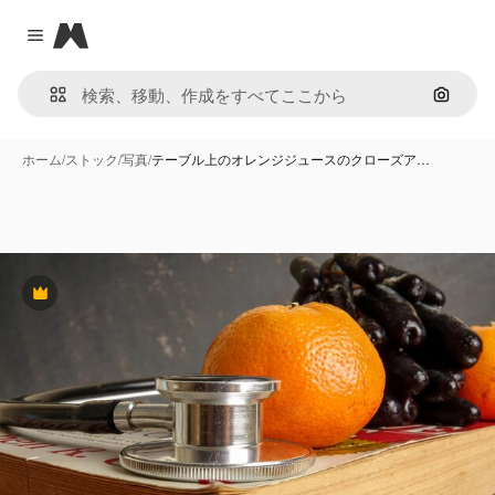
Magnific
Close menu
画像で
ホーム
/
ストック
/
写真
/
テーブル上のオレンジジュースのクローズア…
Premium