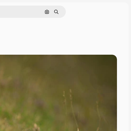
画像で検索
検索