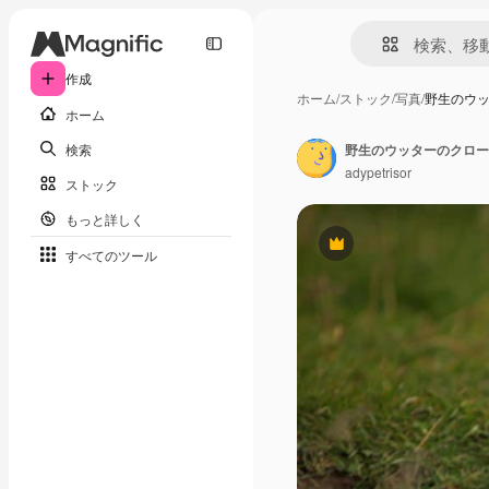
作成
ホーム
/
ストック
/
写真
/
野生のウ
ホーム
検索
野生のウッターのクロー
adypetrisor
ストック
もっと詳しく
Premium
すべてのツール